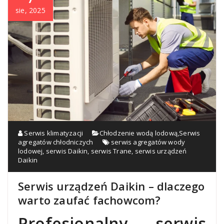
sie, 2025
Serwis klimatyzacji
Chłodzenie wodą lodową
,
Serwis
agregatów chłodniczych
serwis agregatów wody
lodowej
,
serwis Daikin
,
serwis Trane
,
serwis urządzeń
Daikin
Serwis urządzeń Daikin – dlaczego
warto zaufać fachowcom?
Profesjonalny serwis