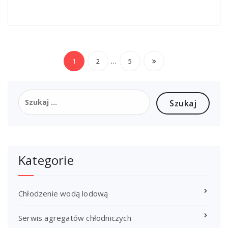
Stronicowanie
…
1
2
5
wpisów
Szukaj:
Kategorie
Chłodzenie wodą lodową
Serwis agregatów chłodniczych