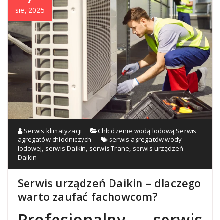
sie, 2025
Serwis klimatyzacji
Chłodzenie wodą lodową
,
Serwis
agregatów chłodniczych
serwis agregatów wody
lodowej
,
serwis Daikin
,
serwis Trane
,
serwis urządzeń
Daikin
Serwis urządzeń Daikin – dlaczego
warto zaufać fachowcom?
Profesjonalny serwis