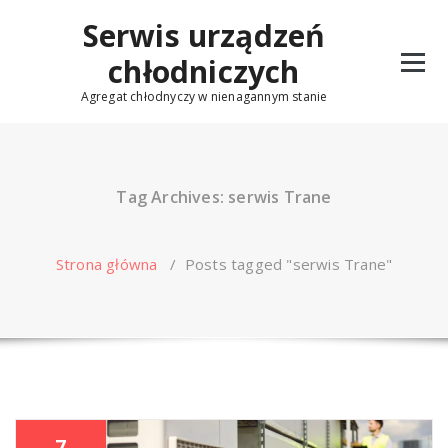
Skip
Serwis urządzeń
to
content
chłodniczych
Agregat chłodnyczy w nienagannym stanie
Tag Archives: serwis Trane
Strona główna
/
Posts tagged "serwis Trane"
7