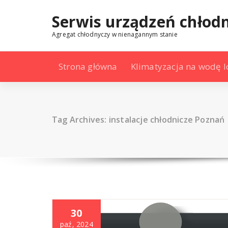
Skip
to
Serwis urządzeń chłod
content
Agregat chłodnyczy w nienagannym stanie
Strona główna
Klimatyzacja na wodę 
Tag Archives: instalacje chłodnicze Poznań
30
paź, 2024