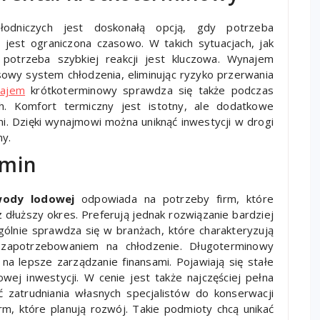
odniczych jest doskonałą opcją, gdy potrzeba
 jest ograniczona czasowo. W takich sytuacjach, jak
 potrzeba szybkiej reakcji jest kluczowa. Wynajem
owy system chłodzenia, eliminując ryzyko przerwania
najem
krótkoterminowy sprawdza się także podczas
h. Komfort termiczny jest istotny, ale dodatkowe
dni. Dzięki wynajmowi można uniknąć inwestycji w drogi
ny.
rmin
ody lodowej
odpowiada na potrzeby firm, które
 dłuższy okres. Preferują jednak rozwiązanie bardziej
gólnie sprawdza się w branżach, które charakteryzują
 zapotrzebowaniem na chłodzenie. Długoterminowy
a lepsze zarządzanie finansami. Pojawiają się stałe
ej inwestycji. W cenie jest także najczęściej pełna
ć zatrudniania własnych specjalistów do konserwacji
rm, które planują rozwój. Takie podmioty chcą unikać