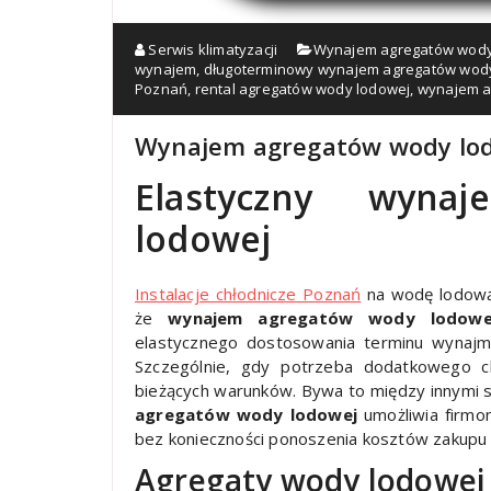
Serwis klimatyzacji
Wynajem agregatów wody
wynajem
,
długoterminowy wynajem agregatów wod
Poznań
,
rental agregatów wody lodowej
,
wynajem a
Wynajem agregatów wody lodo
Elastyczny wyna
lodowej
Instalacje chłodnicze Poznań
na wodę lodową 
że
wynajem agregatów wody lodowe
elastycznego dostosowania terminu wynajmu
Szczególnie, gdy potrzeba dodatkowego c
bieżących warunków. Bywa to między innymi 
agregatów wody lodowej
umożliwia firmo
bez konieczności ponoszenia kosztów zakupu
Agregaty wody lodowej