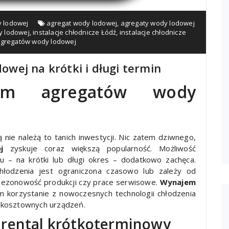
 lodowej
agregat wody lodowej
,
agregaty wody lodowej
y lodowej
,
instalacje chłodnicze Łódź
,
instalacje chłodnicze
gregatów wody lodowej
wej na krótki i długi termin
jem agregatów wody
nie należą to tanich inwestycji. Nic zatem dziwnego,
j
zyskuje coraz większą popularność. Możliwość
 – na krótki lub długi okres – dodatkowo zachęca.
hłodzenia jest ograniczona czasowo lub zależy od
sezonowość produkcji czy prace serwisowe.
Wynajem
m korzystanie z nowoczesnych technologii chłodzenia
 kosztownych urządzeń.
 rental krótkoterminowy