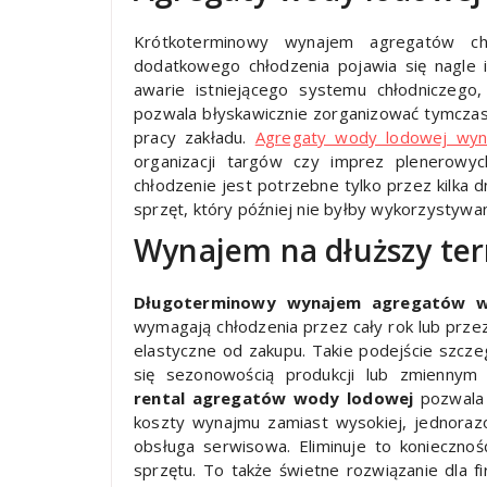
Krótkoterminowy wynajem agregatów chł
dodatkowego chłodzenia pojawia się nagle i
awarie istniejącego systemu chłodniczego,
pozwala błyskawicznie zorganizować tymczas
pracy zakładu.
Agregaty wody lodowej wy
organizacji targów czy imprez plenerowyc
chłodzenie jest potrzebne tylko przez kilka 
sprzęt, który później nie byłby wykorzystywa
Wynajem na dłuższy te
Długoterminowy wynajem agregatów w
wymagają chłodzenia przez cały rok lub przez
elastyczne od zakupu. Takie podejście szcze
się sezonowością produkcji lub zmiennym
rental agregatów wody lodowej
pozwala n
koszty wynajmu zamiast wysokiej, jednorazow
obsługa serwisowa. Eliminuje to koniecznoś
sprzętu. To także świetne rozwiązanie dla fi