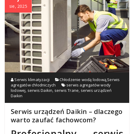
sie, 2025
Serwis klimatyzacji
Chłodzenie wodą lodową
,
Serwis
agregatów chłodniczych
serwis agregatów wody
lodowej
,
serwis Daikin
,
serwis Trane
,
serwis urządzeń
Daikin
Serwis urządzeń Daikin – dlaczego
warto zaufać fachowcom?
Profesjonalny serwis