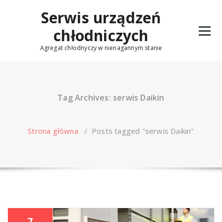
Skip
Serwis urządzeń
to
content
chłodniczych
Agregat chłodnyczy w nienagannym stanie
Tag Archives: serwis Daikin
Strona główna
/
Posts tagged "serwis Daikin"
7