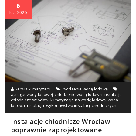
6
lut, 2025
Serwis klimatyzacji
Chłodzenie wodą lodową
agregat wody lodowej
,
chłodzenie wodą lodową
,
instalacje
chłodnicze Wrocław
,
klimatyzacja na wodę lodową
,
woda
lodowa instalacja
,
wykonawstwo instalacji chłodniczych
Instalacje chłodnicze Wrocław
poprawnie zaprojektowane