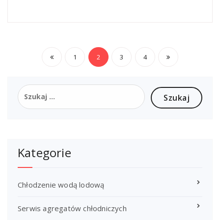
Stronicowanie
1
2
3
4
wpisów
Szukaj:
Kategorie
Chłodzenie wodą lodową
Serwis agregatów chłodniczych